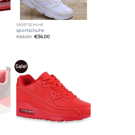
SPORTSCHUHE
sportschuhe
€
65.00
€
36.00
Sale!