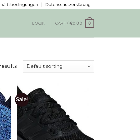
chäftsbedingungen
Datenschutzerklärung
0
LOGIN
CART /
€
0.00
results
Sale!