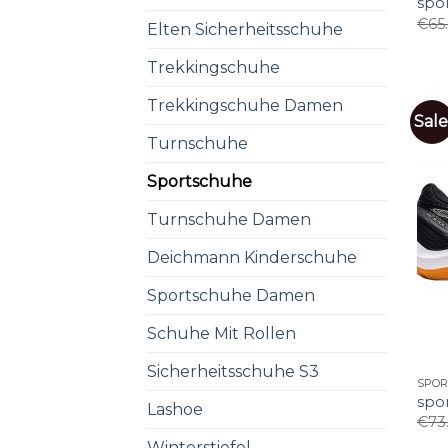
spo
€
65
Elten Sicherheitsschuhe
Trekkingschuhe
Trekkingschuhe Damen
Sale
Turnschuhe
Sportschuhe
Turnschuhe Damen
Deichmann Kinderschuhe
Sportschuhe Damen
Schuhe Mit Rollen
Sicherheitsschuhe S3
SPO
spo
Lashoe
€
73
Winterstiefel