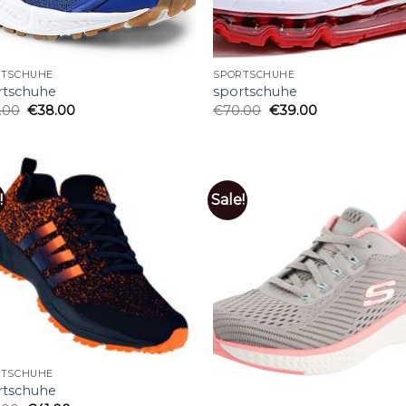
RTSCHUHE
SPORTSCHUHE
rtschuhe
sportschuhe
.00
€
38.00
€
70.00
€
39.00
!
Sale!
RTSCHUHE
rtschuhe