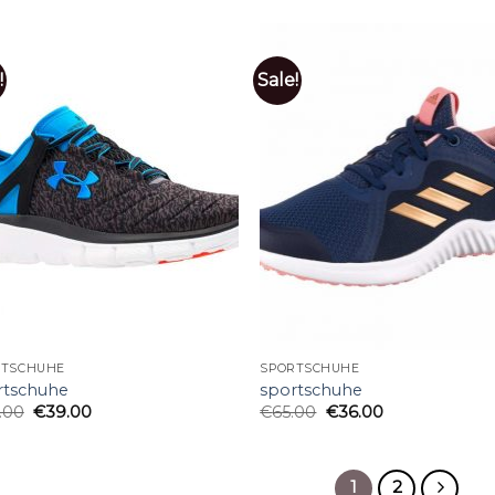
!
Sale!
RTSCHUHE
SPORTSCHUHE
rtschuhe
sportschuhe
.00
€
39.00
€
65.00
€
36.00
1
2