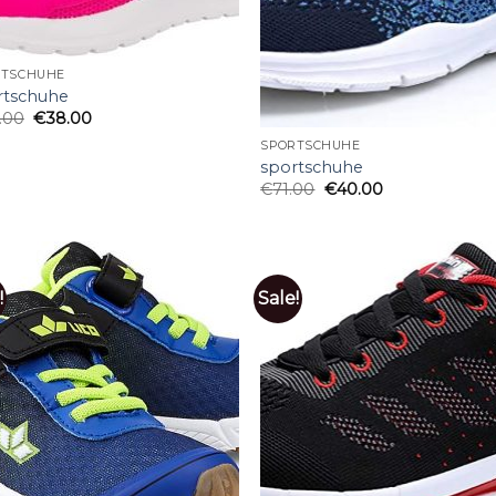
RTSCHUHE
rtschuhe
.00
€
38.00
SPORTSCHUHE
sportschuhe
€
71.00
€
40.00
!
Sale!