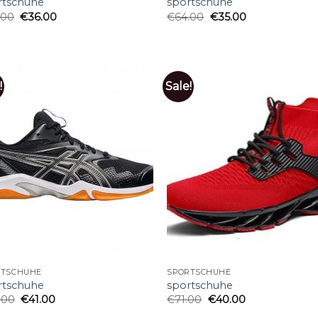
rtschuhe
sportschuhe
.00
€
36.00
€
64.00
€
35.00
!
Sale!
RTSCHUHE
SPORTSCHUHE
rtschuhe
sportschuhe
.00
€
41.00
€
71.00
€
40.00