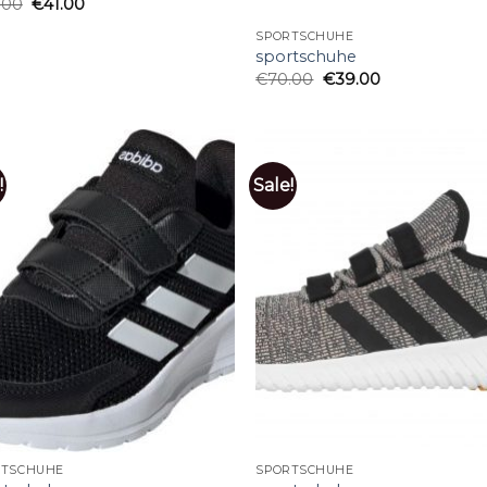
.00
€
41.00
SPORTSCHUHE
sportschuhe
€
70.00
€
39.00
!
Sale!
RTSCHUHE
SPORTSCHUHE