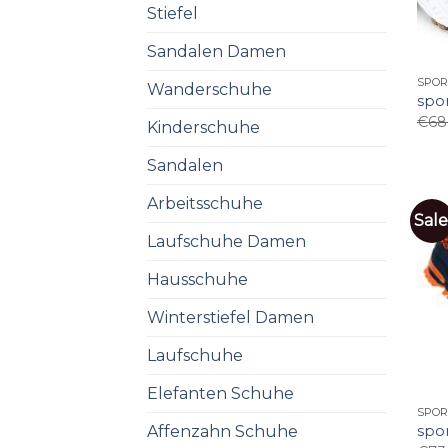
Stiefel
Sandalen Damen
SPO
Wanderschuhe
spo
€
68
Kinderschuhe
Sandalen
Arbeitsschuhe
Sale
Laufschuhe Damen
Hausschuhe
Winterstiefel Damen
Laufschuhe
Elefanten Schuhe
SPO
Affenzahn Schuhe
spo