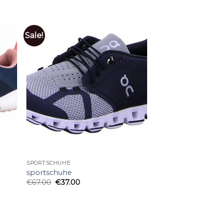
Sale!
SPORTSCHUHE
sportschuhe
€
67.00
€
37.00