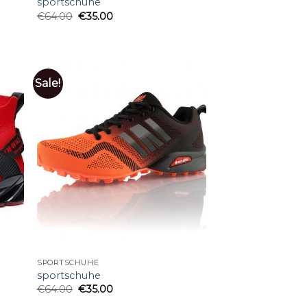
sportschuhe
€
64.00
€
35.00
Sale!
SPORTSCHUHE
sportschuhe
€
64.00
€
35.00