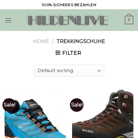
Skip
100% SICHERES BEZAHLEN
to
content
0
HOME
/
TREKKINGSCHUHE
FILTER
Sale!
Sale!