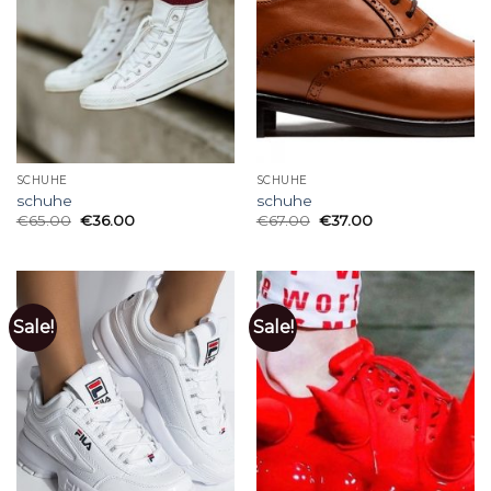
SCHUHE
SCHUHE
schuhe
schuhe
€
65.00
€
36.00
€
67.00
€
37.00
Sale!
Sale!