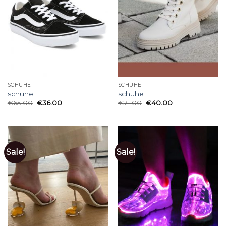
SCHUHE
SCHUHE
schuhe
schuhe
€
65.00
€
36.00
€
71.00
€
40.00
Sale!
Sale!