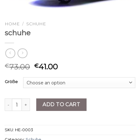
HOME
/
SCHUHE
schuhe
73.00
41.00
€
€
Größe
schuhe quantity
ADD TO CART
SKU:
HE-0003
Category:
Schuhe