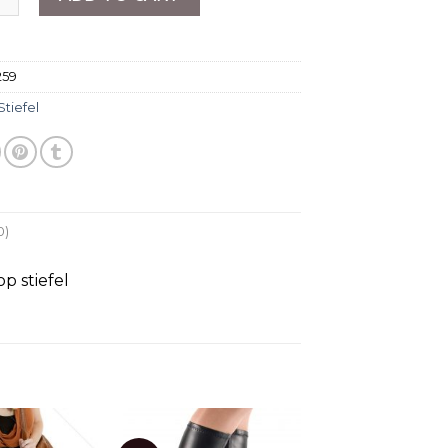
259
Stiefel
0)
p stiefel