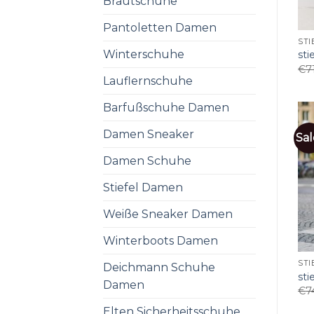
Brautschuhe
Pantoletten Damen
STI
Winterschuhe
sti
€
7
Lauflernschuhe
Barfußschuhe Damen
Damen Sneaker
Sal
Damen Schuhe
Stiefel Damen
Weiße Sneaker Damen
Winterboots Damen
STI
Deichmann Schuhe
sti
Damen
€
7
Elten Sicherheitsschuhe