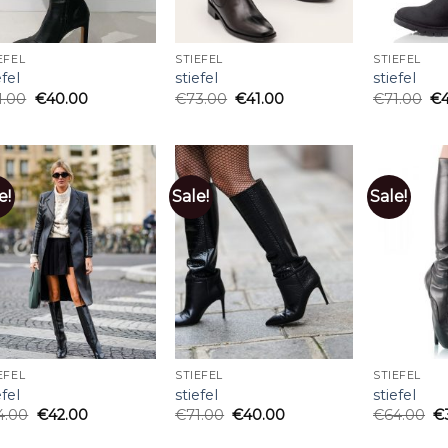
EFEL
STIEFEL
STIEFEL
efel
stiefel
stiefel
1.00
€
40.00
€
73.00
€
41.00
€
71.00
€
e!
Sale!
Sale!
EFEL
STIEFEL
STIEFEL
efel
stiefel
stiefel
4.00
€
42.00
€
71.00
€
40.00
€
64.00
€