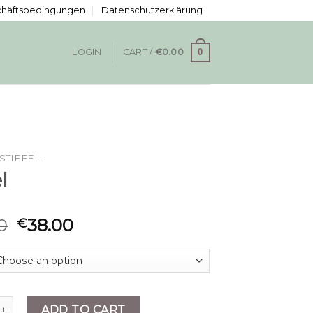
chäftsbedingungen
Datenschutzerklärung
0
LOGIN
CART /
€
0.00
STIEFEL
l
0
38.00
€
antity
ADD TO CART