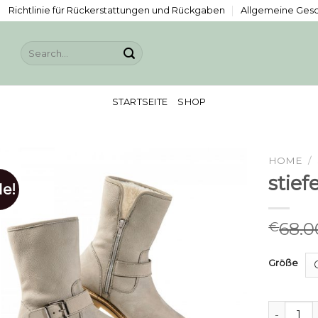
Richtlinie für Rückerstattungen und Rückgaben
Allgemeine Ges
Search
for:
STARTSEITE
SHOP
HOME
/
stiefe
le!
68.0
€
Größe
stiefel qu