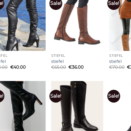
e!
Sale!
Sale!
EFEL
STIEFEL
STIEFEL
efel
stiefel
stiefel
1.00
€
40.00
€
65.00
€
36.00
€
70.00
€
e!
Sale!
Sale!