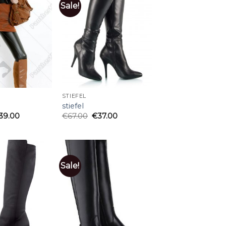
Sale!
STIEFEL
stiefel
39.00
€
67.00
€
37.00
Sale!