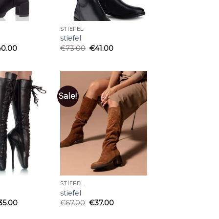
STIEFEL
stiefel
40.00
€
73.00
€
41.00
Sale!
STIEFEL
stiefel
35.00
€
67.00
€
37.00