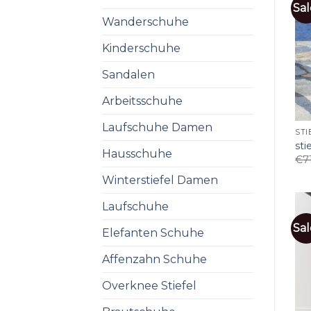
Sal
Wanderschuhe
Kinderschuhe
Sandalen
Arbeitsschuhe
Laufschuhe Damen
STI
sti
Hausschuhe
€
7
Winterstiefel Damen
Laufschuhe
Sal
Elefanten Schuhe
Affenzahn Schuhe
Overknee Stiefel