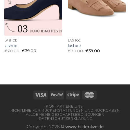
LASHOE
LASHOE
lashoe
lashoe
€
70.00
€
39.00
€
70.00
€
39.00
KONTAKTIERE UNS
RICHTLINIE FÜR RÜCKERSTATTUNGEN UND RÜCKGABEN
ALLGEMEINE GESCHÄFTSBEDINGUNGEN
DATENSCHUTZERKLÄRUNG
Copyright 2026 ©
www.hildenlive.de