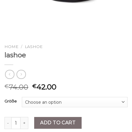
HOME
/
LASHOE
lashoe
74.00
42.00
€
€
Größe
lashoe quantity
ADD TO CART