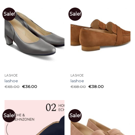
Sale!
Sale!
LASHOE
LASHOE
lashoe
lashoe
€
65.00
€
36.00
€
68.00
€
38.00
Sale!
Sale!