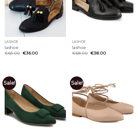
LASHOE
LASHOE
lashoe
lashoe
€
65.00
€
36.00
€
68.00
€
38.00
Sale!
Sale!