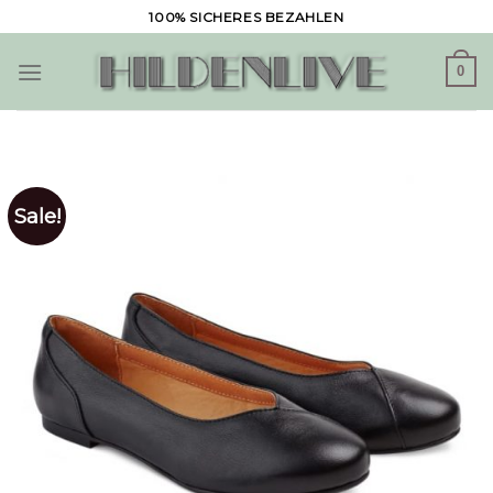
Skip
100% SICHERES BEZAHLEN
to
content
0
Sale!