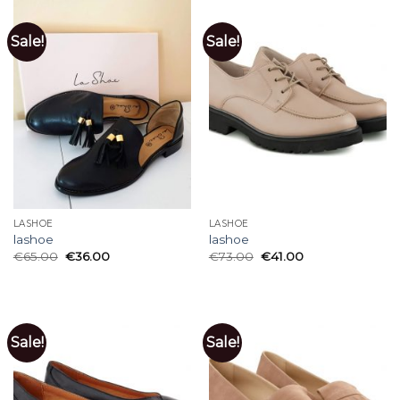
Sale!
Sale!
LASHOE
LASHOE
lashoe
lashoe
€
65.00
€
36.00
€
73.00
€
41.00
Sale!
Sale!