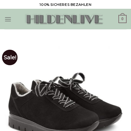
Skip
100% SICHERES BEZAHLEN
to
content
0
Sale!