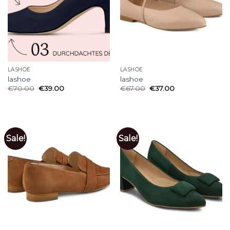
LASHOE
LASHOE
lashoe
lashoe
€
70.00
€
39.00
€
67.00
€
37.00
Sale!
Sale!