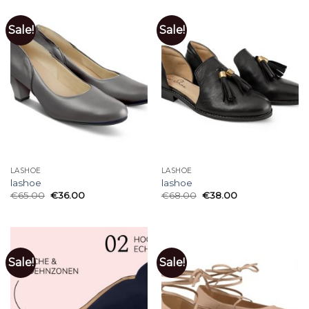
Sale!
Sale!
LASHOE
LASHOE
lashoe
lashoe
€
65.00
€
36.00
€
68.00
€
38.00
Sale!
Sale!