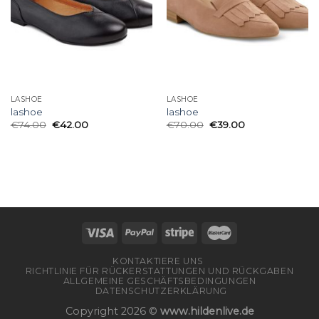
LASHOE
LASHOE
lashoe
lashoe
€
74.00
€
42.00
€
70.00
€
39.00
KONTAKTIERE UNS
RICHTLINIE FÜR RÜCKERSTATTUNGEN UND RÜCKGABEN
ALLGEMEINE GESCHÄFTSBEDINGUNGEN
DATENSCHUTZERKLÄRUNG
Copyright 2026 ©
www.hildenlive.de