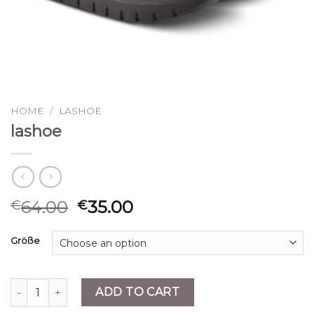
HOME
/
LASHOE
lashoe
64.00
35.00
€
€
Größe
lashoe quantity
ADD TO CART