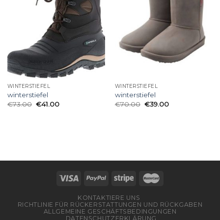
WINTERSTIEFEL
WINTERSTIEFEL
winterstiefel
winterstiefel
€
73.00
€
41.00
€
70.00
€
39.00
KONTAKTIERE UNS
RICHTLINIE FÜR RÜCKERSTATTUNGEN UND RÜCKGABEN
ALLGEMEINE GESCHÄFTSBEDINGUNGEN
DATENSCHUTZERKLÄRUNG