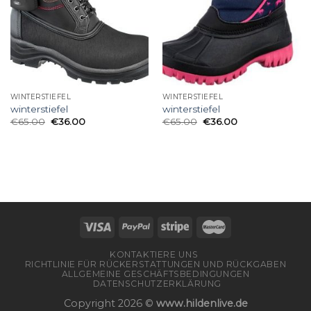
WINTERSTIEFEL
WINTERSTIEFEL
winterstiefel
winterstiefel
€
65.00
€
36.00
€
65.00
€
36.00
KONTAKTIERE UNS
RICHTLINIE FÜR RÜCKERSTATTUNGEN UND RÜCKGABEN
ALLGEMEINE GESCHÄFTSBEDINGUNGEN
DATENSCHUTZERKLÄRUNG
Copyright 2026 ©
www.hildenlive.de