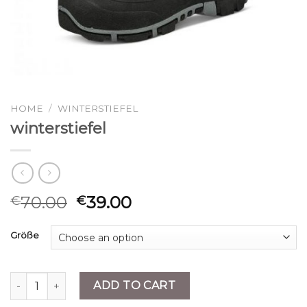
HOME
/
WINTERSTIEFEL
winterstiefel
70.00
39.00
€
€
Größe
winterstiefel quantity
ADD TO CART