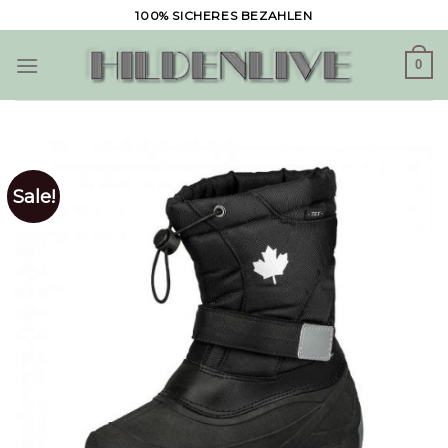
Skip
100% SICHERES BEZAHLEN
to
content
0
Sale!